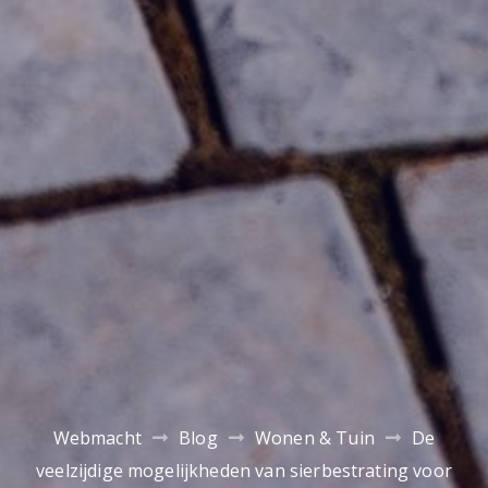
Webmacht
Blog
Wonen & Tuin
De
veelzijdige mogelijkheden van sierbestrating voor