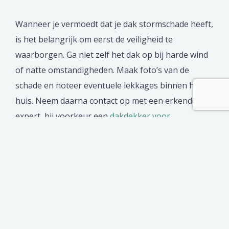
Wanneer je vermoedt dat je dak stormschade heeft,
is het belangrijk om eerst de veiligheid te
waarborgen. Ga niet zelf het dak op bij harde wind
of natte omstandigheden. Maak foto’s van de
schade en noteer eventuele lekkages binnen het
huis. Neem daarna contact op met een erkende
expert, bij voorkeur een
dakdekker voor
stormschade
. Deze professional kan de schade
nauwkeurig beoordelen en adviseren over de beste
aanpak om de schade te herstellen. Door snel te
handelen voorkom je dat kleine gebreken
uitgroeien tot grote problemen, wat de kosten en
overlast beperkt.