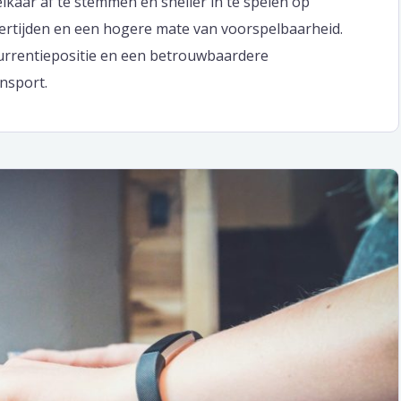
kaar af te stemmen en sneller in te spelen op
vertijden en een hogere mate van voorspelbaarheid.
oncurrentiepositie en een betrouwbaardere
nsport.