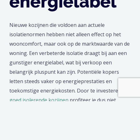
energielabel
Nieuwe kozijnen die voldoen aan actuele
isolatienormen hebben niet alleen effect op het
wooncomfort, maar ook op de marktwaarde van de
woning. Een verbeterde isolatie draagt bij aan een
gunstiger energielabel, wat bij verkoop een
belangrijk pluspunt kan zijn. Potentiële kopers
letten steeds vaker op energieprestaties en
toekomstige energiekosten. Door te investeren in
goed isolerende kozijnen
profiteer je dus niet
alleen van lagere maandlasten, maar ook van een
sterkere positie op de woningmarkt. De combinatie
van subsidievoordeel en waardevermeerdering
maakt de keuze voor nieuwe kozijnen strategisch