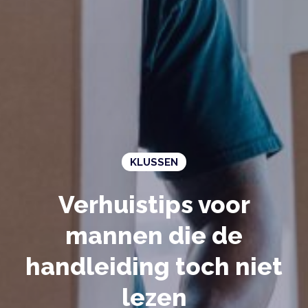
KLUSSEN
Verhuistips voor
mannen die de
handleiding toch niet
lezen