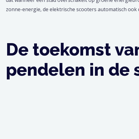
zonne-energie, de elektrische scooters automatisch oo
De toekomst va
pendelen in de 
Met de groeiende populariteit van elektrische scooters 
steden om groenere en duurzamere oplossingen te vinden,
vervoersmiddelen een blijvende plek hebben veroverd in 
een oplossing voor veel van de problemen waarmee mo
geconfronteerd, zoals verkeersopstoppingen, luchtverv