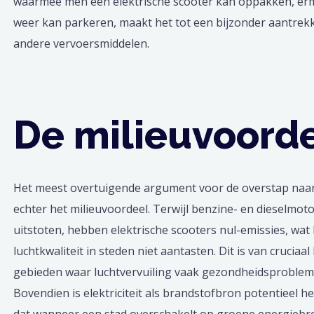
waarmee men een elektrische scooter kan oppakken, er
weer kan parkeren, maakt het tot een bijzonder aantrekke
andere vervoersmiddelen.
De milieuvoord
Het meest overtuigende argument voor de overstap naa
echter het milieuvoordeel. Terwijl benzine- en dieselmoto
uitstoten, hebben elektrische scooters nul-emissies, wat
luchtkwaliteit in steden niet aantasten. Dit is van cruciaa
gebieden waar luchtvervuiling vaak gezondheidsproblem
Bovendien is elektriciteit als brandstofbron potentieel 
dat wanneer een stad overschakelt op groene energiebro