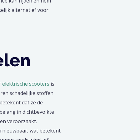
mee kan rijden en hem
lijk alternatief voor
elen
r
elektrische scooters
is
ren schadelijke stoffen
 betekent dat ze de
l belang in dichtbevolkte
en veroorzaakt.
hernieuwbaar, wat betekent
nnen, zoals wind- of