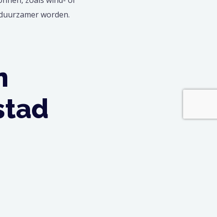
k duurzamer worden.
n
stad
en de voortdurende druk op
 lijkt het erop dat deze
het stadsbeeld. Ze bieden
derne steden worden
uiling en de noodzaak om