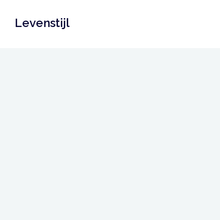
Levenstijl
Gezondheid
Lifestyle
Vrijetijd
Van alles
Tips
Klussen
Wonen & Tuin