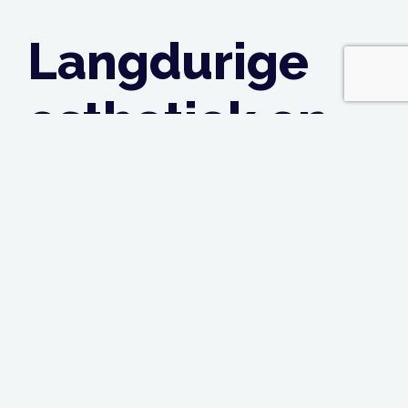
Langdurige
esthetiek en
functionaliteit
Het regelmatig onderhouden van stalen
binnendeuren in Breda verlengt de levensduur en
zorgt voor een blijvende esthetiek. Door
schoonmaken, smeren van mechaniek en
bescherming tegen roest en beschadiging te
combineren, blijft de deur zowel functioneel als